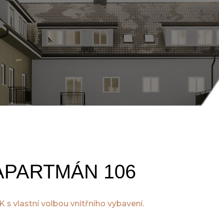
APARTMÁN 106
 s vlastní volbou vnitřního vybavení.