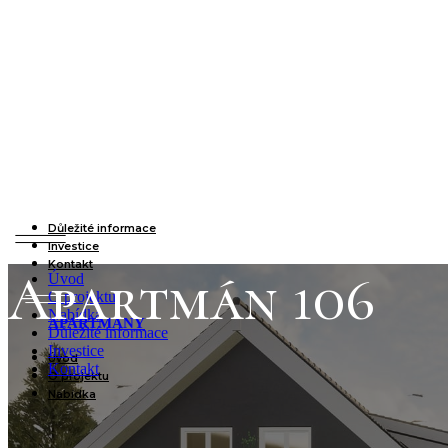
Důležité informace
Investice
Kontakt
Apartmán 106
Úvod
O projektu
Nabídka
APARTMÁNY
Důležité informace
Investice
Úvod
Kontakt
O projektu
Nabídka